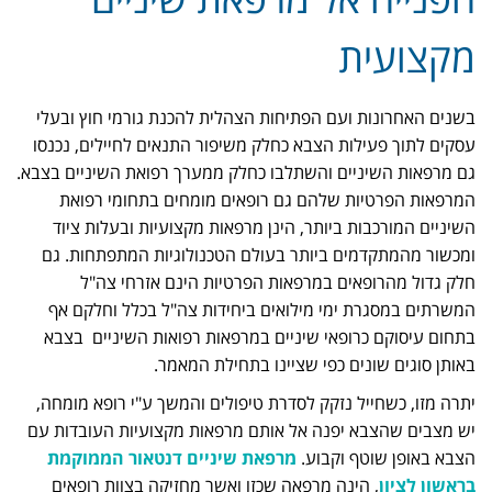
מקצועית
בשנים האחרונות ועם הפתיחות הצהלית להכנת גורמי חוץ ובעלי
עסקים לתוך פעילות הצבא כחלק משיפור התנאים לחיילים, נכנסו
גם מרפאות השיניים והשתלבו כחלק ממערך רפואת השיניים בצבא.
המרפאות הפרטיות שלהם גם רופאים מומחים בתחומי רפואת
השיניים המורכבות ביותר, הינן מרפאות מקצועיות ובעלות ציוד
ומכשור מהמתקדמים ביותר בעולם הטכנולוגיות המתפתחות. גם
חלק גדול מהרופאים במרפאות הפרטיות הינם אזרחי צה"ל
המשרתים במסגרת ימי מילואים ביחידות צה"ל בכלל וחלקם אף
בתחום עיסוקם כרופאי שיניים במרפאות רפואות השיניים בצבא
באותן סוגים שונים כפי שציינו בתחילת המאמר.
יתרה מזו, כשחייל נזקק לסדרת טיפולים והמשך ע"י רופא מומחה,
יש מצבים שהצבא יפנה אל אותם מרפאות מקצועיות העובדות עם
הצבא באופן שוטף וקבוע.
מרפאת שיניים דנטאור הממוקמת
בראשון לציון
, הינה מרפאה שכזו ואשר מחזיקה בצוות רופאים