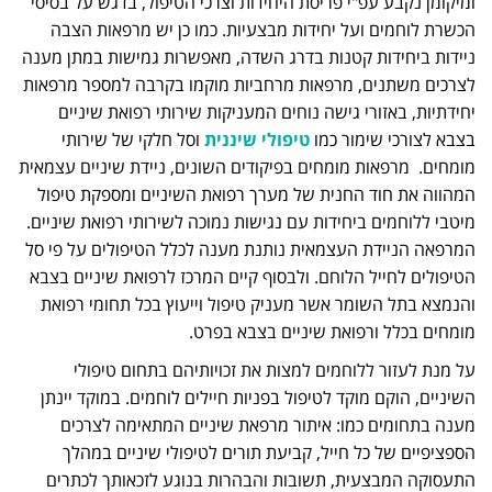
ומיקומן נקבע עפ"י פריסת היחידות וצרכי הטיפול, בדגש על בסיסי
הכשרת לוחמים ועל יחידות מבצעיות. כמו כן יש מרפאות הצבה
ניידות ביחידות קטנות בדרג השדה, מאפשרות גמישות במתן מענה
לצרכים משתנים, מרפאות מרחביות מוקמו בקרבה למספר מרפאות
יחידתיות, באזורי גישה נוחים המעניקות שירותי רפואת שיניים
בצבא לצורכי שימור כמו
טיפולי שיננית
וסל חלקי של שירותי
מומחים. מרפאות מומחים בפיקודים השונים, ניידת שיניים עצמאית
המהווה את חוד החנית של מערך רפואת השיניים ומספקת טיפול
מיטבי ללוחמים ביחידות עם נגישות נמוכה לשירותי רפואת שיניים.
המרפאה הניידת העצמאית נותנת מענה לכלל הטיפולים על פי סל
הטיפולים לחייל הלוחם. ולבסוף קיים המרכז לרפואת שיניים בצבא
והנמצא בתל השומר אשר מעניק טיפול וייעוץ בכל תחומי רפואת
מומחים בכלל ורפואת שיניים בצבא בפרט.
על מנת לעזור ללוחמים למצות את זכויותיהם בתחום טיפולי
השיניים, הוקם מוקד לטיפול בפניות חיילים לוחמים. במוקד יינתן
מענה בתחומים כמו: איתור מרפאת שיניים המתאימה לצרכים
הספציפיים של כל חייל, קביעת תורים לטיפולי שיניים במהלך
התעסוקה המבצעית, תשובות והבהרות בנוגע לזכאותך לכתרים