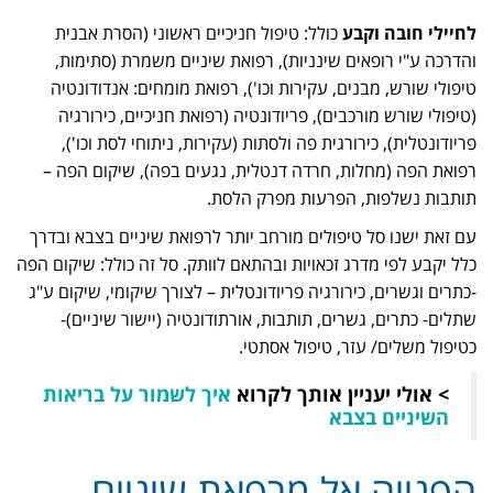
לחיילי חובה וקבע
כולל: טיפול חניכיים ראשוני (הסרת אבנית
והדרכה ע"י רופאים שינניות), רפואת שיניים משמרת (סתימות,
טיפולי שורש, מבנים, עקירות וכו'), רפואת מומחים: אנדודונטיה
(טיפולי שורש מורכבים), פריודונטיה (רפואת חניכיים, כירורגיה
פריודונטלית), כירורגית פה ולסתות (עקירות, ניתוחי לסת וכו'),
רפואת הפה (מחלות, חרדה דנטלית, נגעים בפה), שיקום הפה –
תותבות נשלפות, הפרעות מפרק הלסת.
עם זאת ישנו סל טיפולים מורחב יותר לרפואת שיניים בצבא ובדרך
כלל יקבע לפי מדרג זכאויות ובהתאם לוותק. סל זה כולל: שיקום הפה
-כתרים וגשרים, כירורגיה פריודונטלית – לצורך שיקומי, שיקום ע"ג
שתלים- כתרים, גשרים, תותבות, אורתודונטיה (יישור שיניים)-
כטיפול משלים/ עזר, טיפול אסתטי.
> אולי יעניין אותך לקרוא
איך לשמור על בריאות
השיניים בצבא
הפנייה אל מרפאת שיניים