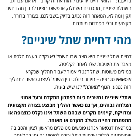
בדיעבד: "הלוואי והיינו יודעים לזהות את זה קודם". אז אם עברתם
השתלת שיניים, מתכננים השתלה, או פשוט רוצים להבין מה נחשב
תקין ומה לא, המאמר הזה נכתב בדיוק בשבילכם, בצורה ברורה,
מקצועית ובלי הפחדות מיותרות.
מהי דחיית שתל שיניים?
דחיית שתל שיניים היא מצב שבו השתל לא נקלט בעצם הלסת או
מאבד את היציבות שלו לאחר הקליטה.
במילים פשוטות, שתל דנטלי אמור לעבור תהליך שנקרא
אוסאואינטגרציה – חיבור ביולוגי בין השתל לעצם. כאשר התהליך
הזה נפגע, הגוף "מאותת" לנו שיש בעיה.
שתלי שיניים נחשבים כיום לפתרון מתקדם ובעל אחוזי
הצלחה גבוהים, אך גם כאשר ההליך מבוצע בצורה מקצועית
ומדויקת, קיימים מקרים שבהם השתל אינו נקלט כמצופה או
מתפתחת דחייה בשלב מוקדם או מאוחר.
במרפאת דנטאור אנחנו פוגשים מטופלים מראשון לציון והסביבה
שמופתעים לגלות שדחיית שתל יכולה להופיע גם זמן רב לאחר