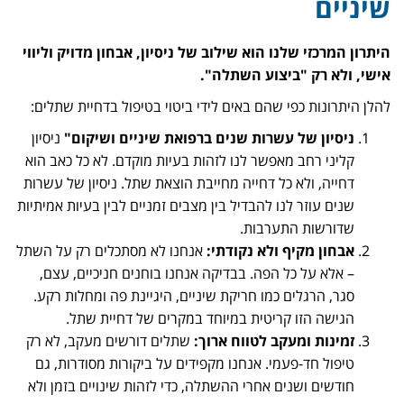
שיניים
היתרון המרכזי שלנו הוא שילוב של ניסיון, אבחון מדויק וליווי
אישי, ולא רק "ביצוע השתלה".
להלן היתרונות כפי שהם באים לידי ביטוי בטיפול בדחיית שתלים:
ניסיון של עשרות שנים ברפואת שיניים ושיקום"
ניסיון
קליני רחב מאפשר לנו לזהות בעיות מוקדם. לא כל כאב הוא
דחייה, ולא כל דחייה מחייבת הוצאת שתל. ניסיון של עשרות
שנים עוזר לנו להבדיל בין מצבים זמניים לבין בעיות אמיתיות
שדורשות התערבות.
אבחון מקיף ולא נקודתי:
אנחנו לא מסתכלים רק על השתל
– אלא על כל הפה. בבדיקה אנחנו בוחנים חניכיים, עצם,
סגר, הרגלים כמו חריקת שיניים, היגיינת פה ומחלות רקע.
הגישה הזו קריטית במיוחד במקרים של דחיית שתל.
זמינות ומעקב לטווח ארוך:
שתלים דורשים מעקב, לא רק
טיפול חד-פעמי. אנחנו מקפידים על ביקורות מסודרות, גם
חודשים ושנים אחרי ההשתלה, כדי לזהות שינויים בזמן ולא