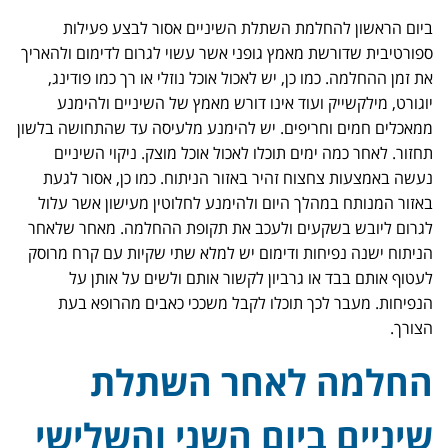
ביום הראשון להחלמת השתלת השיניים אסור לבצע פעילות
ספורטיבית שדורשת מאמץ גופני אשר עשוי לגרום לדימום ולהאריך
את זמן ההחלמה. כמו כן, יש לאכול אוכל נוזלי או רך כמו פודינג,
יוגורט, מילקשייק ועוד אינו דורש מאמץ של השיניים ולהימנע
ממאכלים חמים וחריפים. יש להימנע מלעיסה עד שהתחושה בלשון
תחזור. לאחר כמה ימים תוכלו לאכול אוכל מוצק. ניקוי השיניים
נעשה באמצעות צחצוח זהיר באזור הניתוח. כמו כן, אסור לגעת
באזור המנותח במהלך היום ולהימנע לחלוטין מעישון אשר עלול
לגרום ליובש בשקעים ולעכב את תקופת ההחלמה. מאחר שלאחר
הניתוח ישנה נפיחות ודימום יש למלא שתי שקיות עם קרח מרוסק
לעטוף אותם בבד או גרביון לקשור אותם ולשים על אותן על
הנפיחות. מעבר לכך תוכלו לקבל משככי כאבים מהרופא בעת
הצורך.
החלמה לאחר השתלת
שיניים ביום השני והשלישי