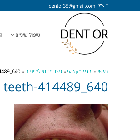
דוא"ל:
dentor35@gmail.com
טיפול שיניים
הל
ראשי
»
מידע מקצועי
»
גשר פנימי לשיניים
»
4489_640
teeth-414489_640