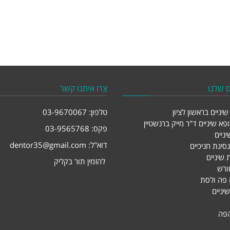
 שלנו
צרו איתנו קשר
יניים בראשון לציון
טלפון:
03-9670067
פא שיניים ד"ר מייק ברנשטיין
פקס: 03-9565768
יניים
דוא"ל:
dentor35@gmail.com
סיגת חניכיים
שיניים
להזמין תור בקליק
ורש
ה פה ולסת
יניים
הפה